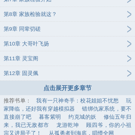
第8章 家族检验就这？
第9章 同辈切磋
第10章 大哥叶飞扬
第11章 灵宝阁
第12章 固灵佩
点击展开更多章节
推荐书单：
我有一只神奇手：校花姐姐不忧愁
玩
家降临，还好我有穿越模拟器
错绑仇家系统，要不
直接崩了吧
暮客紫明
约克城的妖
修仙五年归
来，我已无敌都市
龙游乾坤
顾四爷，你的小祖
宗又进局子了！
从孤勇者到海底，唱懵全网