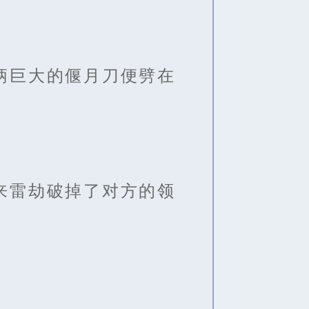
柄巨大的偃月刀便劈在
来雷劫破掉了对方的领