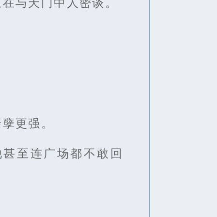
王在与天门中人密谈。
余孽更强。
他甚至连广场都不敢回