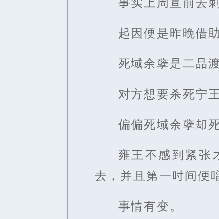
事实上周宣前去
起因便是昨晚借
死域余孽是二品
对方想要杀死宁
偏偏死域余孽却
雍王不感到紧张
去，并且第一时间便
事情有变。