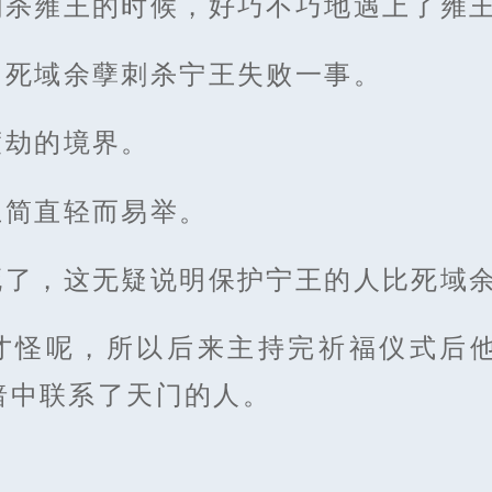
刺杀雍王的时候，好巧不巧地遇上了雍
助死域余孽刺杀宁王失败一事。
渡劫的境界。
王简直轻而易举。
死了，这无疑说明保护宁王的人比死域
才怪呢，所以后来主持完祈福仪式后
暗中联系了天门的人。