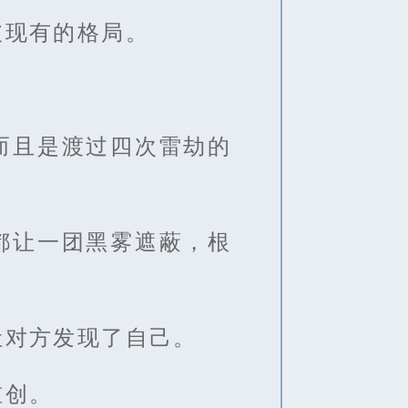
破现有的格局。
而且是渡过四次雷劫的
都让一团黑雾遮蔽，根
让对方发现了自己。
重创。