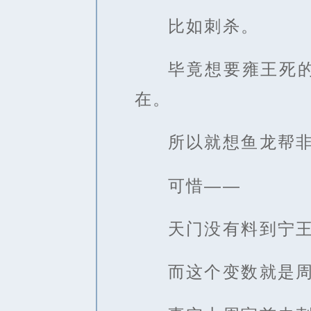
比如刺杀。
毕竟想要雍王死
在。
所以就想鱼龙帮
可惜——
天门没有料到宁
而这个变数就是