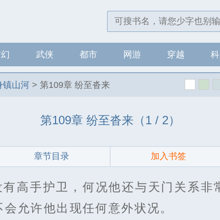
玄幻
武侠
都市
网游
穿越
科
身镇山河
>
第109章 纷至沓来
第109章 纷至沓来（1 / 2）
章节目录
加入书签
没有高手护卫，何况他还与天门关系非
不会允许他出现任何意外状况。