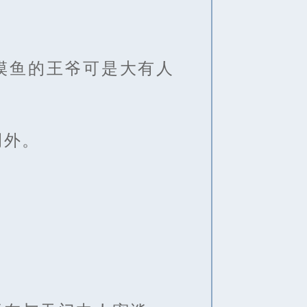
摸鱼的王爷可是大有人
例外。