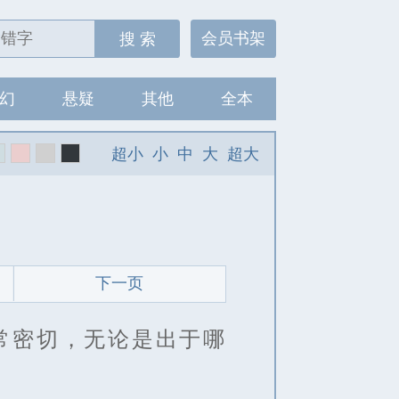
会员书架
搜 索
幻
悬疑
其他
全本
超小
小
中
大
超大
下一页
常密切，无论是出于哪