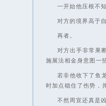
一开始他压根不
对方的境界高于
再者。
对方出手非常果
施展法相金身意图一
若非他收下了鱼
时加点稳住了伤势，
不然周宣还真是