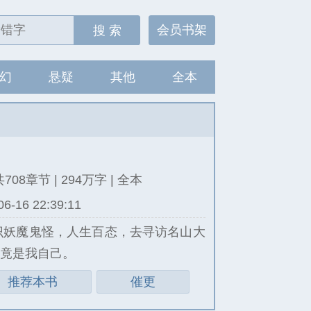
会员书架
搜 索
幻
悬疑
其他
全本
共708章节 | 294万字 | 全本
16 22:39:11
识妖魔鬼怪，人生百态，去寻访名山大
人竟是我自己。
推荐本书
催更