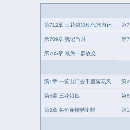
第712章 三花娘娘现代旅游记
第
（下）
（
第709章 犹记当时
第
第705章 最后一群故交
第1章 一笑出门去千里落花风
第
第5章 三花娘娘
第
第9章 买鱼穿柳聘衔蝉
第1