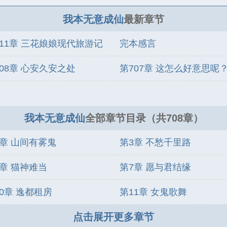
我本无意成仙
最新章节
711章 三花娘娘现代旅游记
完本感言
上）
708章 心安久安之处
第707章 这怎么好意思呢
我本无意成仙
全部章节目录（共708章）
2章 山间有雾鬼
第3章 不愁千里路
6章 猫神难当
第7章 愿与君结缘
0章 逸都租房
第11章 女鬼歌舞
点击展开更多章节