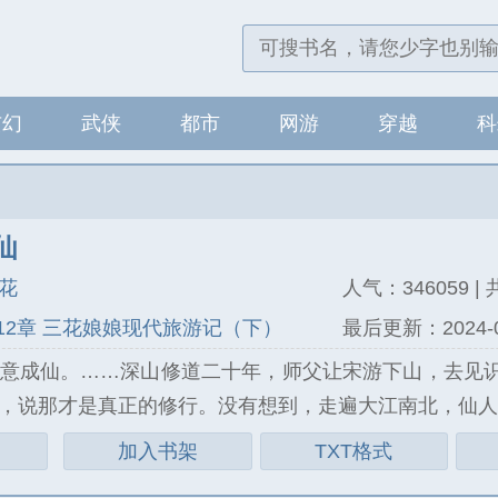
玄幻
武侠
都市
网游
穿越
科
仙
花
人气：346059 | 
12章 三花娘娘现代旅游记（下）
最后更新：2024-06-
意成仙。……深山修道二十年，师父让宋游下山，去见
，说那才是真正的修行。没有想到，走遍大江南北，仙
加入书架
TXT格式