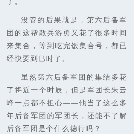
了。
没管的后果就是，第六后备军
团的这帮散兵游勇又花了很多时间
来集合，等到吃完饭集合号，都已
经快要到巳时了。
虽然第六后备军团的集结多花
了将近一个时辰，但是军团长朱云
峰一点都不担心——他当了这么多
年后备军团的军团长，还能不了解
后备军团是个什么德行吗？