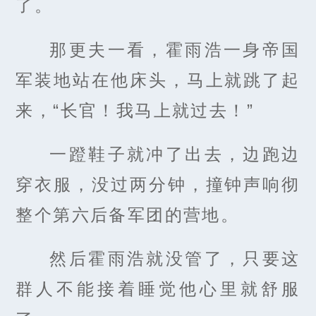
了。
那更夫一看，霍雨浩一身帝国
军装地站在他床头，马上就跳了起
来，“长官！我马上就过去！”
一蹬鞋子就冲了出去，边跑边
穿衣服，没过两分钟，撞钟声响彻
整个第六后备军团的营地。
然后霍雨浩就没管了，只要这
群人不能接着睡觉他心里就舒服