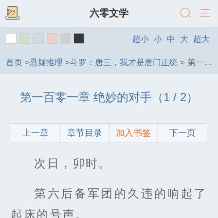
六零文学
超小
小
中
大
超大
首页
>
悬疑推理
>
斗罗：唐三，我才是唐门正统
>
第一百零一章 绝妙的对手
第一百零一章 绝妙的对手（1 / 2）
上一章
章节目录
加入书签
下一页
次日，卯时。
第六后备军团的久违的响起了
起床的号声。