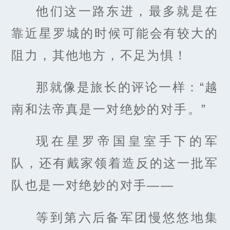
他们这一路东进，最多就是在
靠近星罗城的时候可能会有较大的
阻力，其他地方，不足为惧！
那就像是旅长的评论一样：“越
南和法帝真是一对绝妙的对手。”
现在星罗帝国皇室手下的军
队，还有戴家领着造反的这一批军
队也是一对绝妙的对手——
等到第六后备军团慢悠悠地集