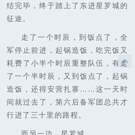
结完毕，终于踏上了东进星罗城的
征途。
走了一个时辰，到饭点了，全
军停止前进，起锅造饭，吃完饭又
耗费了小半个时辰重整队伍，有走
了一个半时辰，又到饭点了，起锅
造饭，还得安营扎寨……这一天时
间就过去了，第六后备军团总共才
行进了三十里的路程。
而另一边，星罗城。