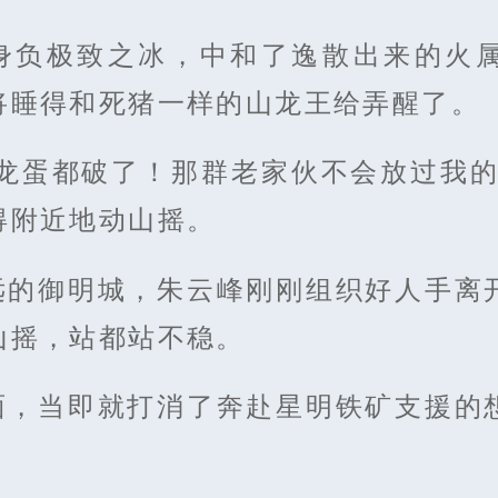
身负极致之冰，中和了逸散出来的火
将睡得和死猪一样的山龙王给弄醒了。
！龙蛋都破了！那群老家伙不会放过我的
得附近地动山摇。
远的御明城，朱云峰刚刚组织好人手离
山摇，站都站不稳。
面，当即就打消了奔赴星明铁矿支援的
。