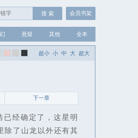
会员书架
搜 索
幻
悬疑
其他
全本
超小
小
中
大
超大
下一章
浩已经确定了，这星明
里除了山龙以外还有其