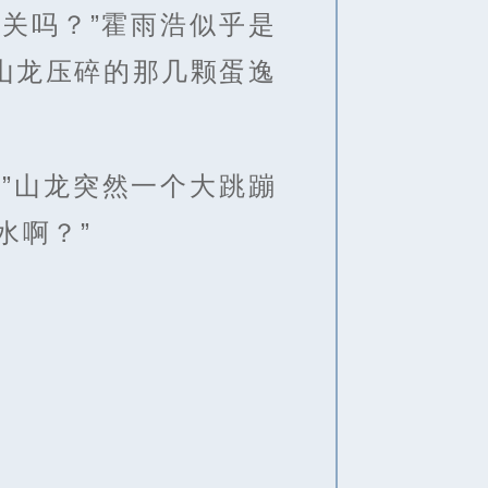
关吗？”霍雨浩似乎是
山龙压碎的那几颗蛋逸
”山龙突然一个大跳蹦
水啊？”