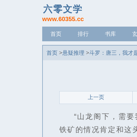
六零文学
www.60355.cc
首页
排行
书库
记录
首页
>
悬疑推理
>
斗罗：唐三，我才
上一页
“山龙阁下，需
铁矿的情况肯定和这