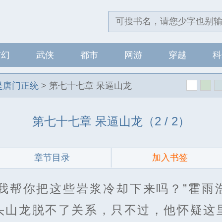
玄幻
武侠
都市
网游
穿越
科
是唐门正统
>
第七十七章 呆逼山龙
第七十七章 呆逼山龙（2 / 2）
章节目录
加入书签
要我帮你把这些岩浆冷却下来吗？”霍雨
头山龙脱不了关系，只不过，他怀疑这