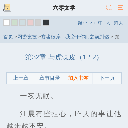
六零文学
超小
小
中
大
超大
首页
>
网游竞技
>
宴者彼岸：我必于你们之前到达
>
第32章 与虎谋皮
第32章 与虎谋皮（1 / 2）
上一章
章节目录
加入书签
下一页
一夜无眠。
江晨有些担心，昨天的事让他
越来越不安。